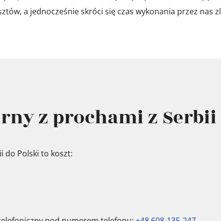
tów, a jednocześnie skróci się czas wykonania przez nas z
rny z prochami z Serbii 
 do Polski to koszt:
 telefoniczny pod numerem telefonu:
+48 608-135-247