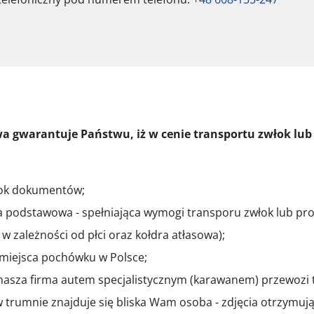
iwa gwarantuje Państwu, iż w cenie transportu zwłok lub 
łok dokumentów;
 podstawowa - spełniająca wymogi transporu zwłok lub pr
- w zależności od płci oraz kołdra atłasowa);
 miejsca pochówku w Polsce;
asza firma autem specjalistycznym (karawanem) przewozi tyl
 w trumnie znajduje się bliska Wam osoba - zdjęcia otrzymuj