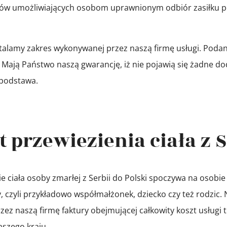
w umożliwiających osobom uprawnionym odbiór zasiłku po
alamy zakres wykonywanej przez naszą firmę usługi. Podan
ą. Mają Państwo naszą gwarancję, iż nie pojawią się żadne do
 podstawa.
 przewiezienia ciała z S
ciała osoby zmarłej z Serbii do Polski spoczywa na osobie z
iny, czyli przykładowo współmałżonek, dziecko czy też rodzic
zez naszą firmę faktury obejmującej całkowity koszt usługi 
aszego kraju.