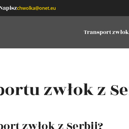
Napisz
chwolka@onet.eu
Transport zwłok
portu zwłok z Se
port zwłok z Serbii?