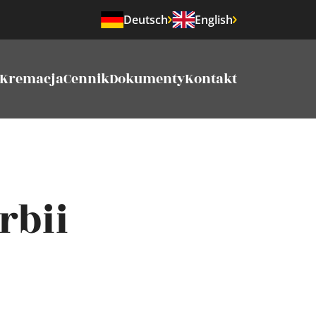
Deutsch
English
Kremacja
Cennik
Dokumenty
Kontakt
rbii