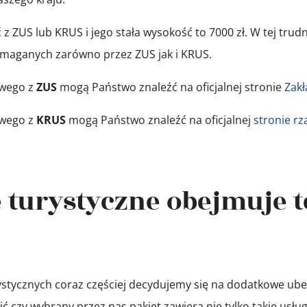
ZUS lub KRUS i jego stała wysokość to 7000 zł. W tej trudne
ganych zarówno przez ZUS jak i KRUS.
owego z
ZUS
mogą Państwo znaleźć na oficjalnej stronie
Zak
owego z
KRUS
mogą Państwo znaleźć na oficjalnej
stronie r
 turystyczne obejmuje t
ystycznych coraz częściej decydujemy się na dodatkowe ubez
czy wybrany przez nas pakiet zawiera nie tylko takie usługi 