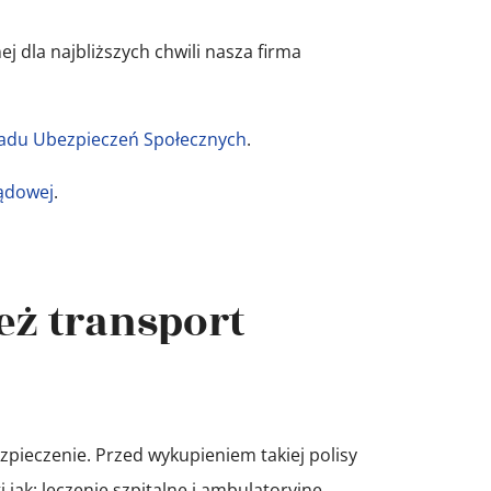
j dla najbliższych chwili nasza firma
ładu Ubezpieczeń Społecznych
.
ządowej
.
eż transport
pieczenie. Przed wykupieniem takiej polisy
jak: leczenie szpitalne i ambulatoryjne,