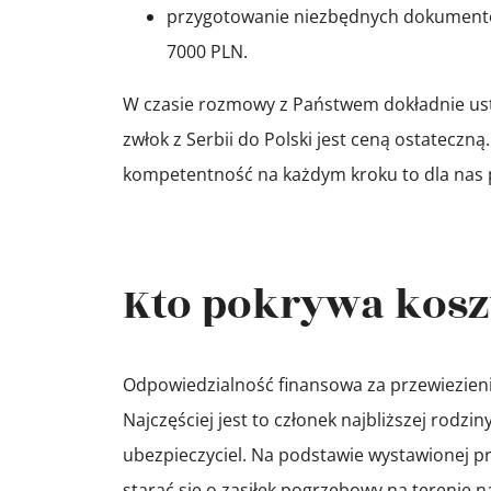
przygotowanie niezbędnych dokumentó
7000 PLN.
W czasie rozmowy z Państwem dokładnie ust
zwłok z Serbii do Polski jest ceną ostateczn
kompetentność na każdym kroku to dla nas
Kto pokrywa koszt
Odpowiedzialność finansowa za przewiezienie 
Najczęściej jest to członek najbliższej rodz
ubezpieczyciel. Na podstawie wystawionej pr
starać się o zasiłek pogrzebowy na terenie n