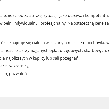
 zależności od zaistniałej sytuacji. Jako uczciwa i kompeten
ełni indywidualny i profesjonalny. Na ostateczną cenę za
tórej znajduje się ciało, a wskazanym miejscem pochówku w
rmalności oraz wymaganych opłat urzędowych, skarbowych, 
a najbliższych w kaplicy lub sali pożegnań;
rłej w kostnicy;
ień, pozwoleń.